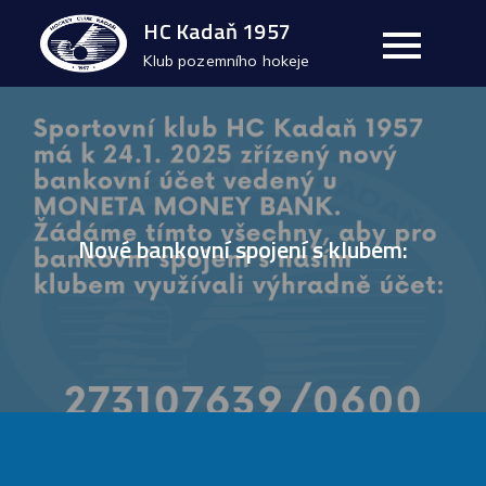
Skip
HC Kadaň 1957
to
Klub pozemního hokeje
content
Nové bankovní spojení s klubem: