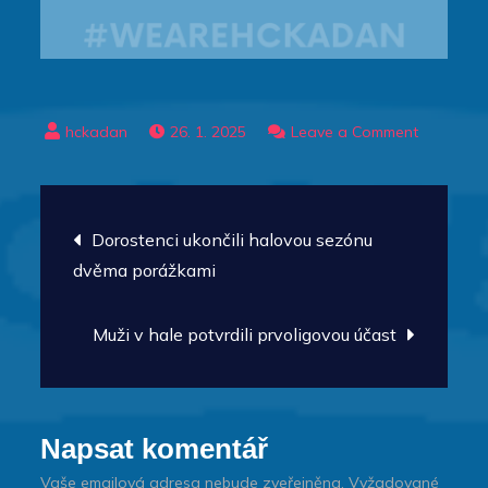
on
26. 1. 2025
Leave a Comment
Nové
bankovní
Navigace
spojení
Dorostenci ukončili halovou sezónu
s
pro
dvěma porážkami
klubem:
příspěvek
Muži v hale potvrdili prvoligovou účast
Napsat komentář
Vaše emailová adresa nebude zveřejněna.
Vyžadované